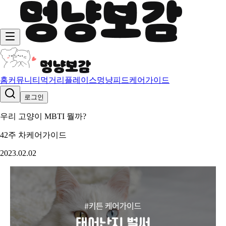
홈
커뮤니티
먹거리
플레이스
멍냥피드
케어가이드
로그인
우리 고양이 MBTI 뭘까?
42주 차
케어가이드
2023.02.02