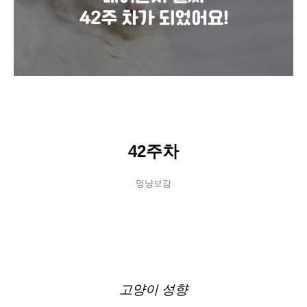
42주차
멍냥보감
고양이 성향