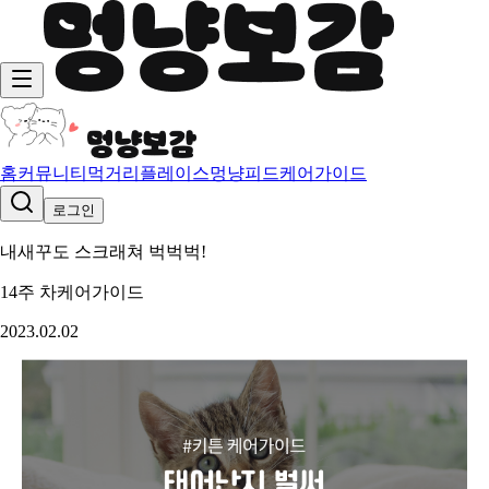
홈
커뮤니티
먹거리
플레이스
멍냥피드
케어가이드
로그인
내새꾸도 스크래쳐 벅벅벅!
14주 차
케어가이드
2023.02.02