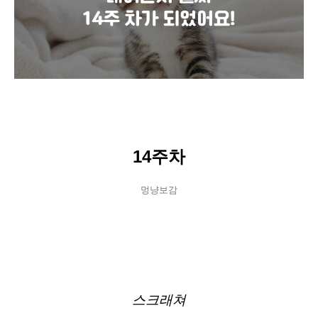
14주차
멍냥보감
스크래쳐