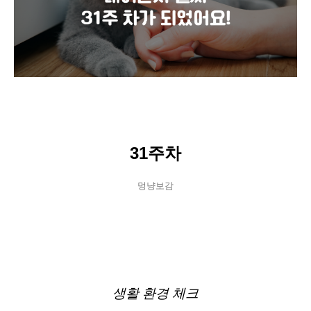
31주차
멍냥보감
생활 환경 체크