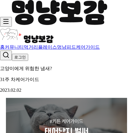
홈
커뮤니티
먹거리
플레이스
멍냥피드
케어가이드
로그인
고양이에게 위험한 냄새?
31주 차
케어가이드
2023.02.02