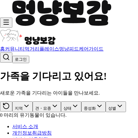
홈
커뮤니티
먹거리
플레이스
멍냥피드
케어가이드
로그인
가족을 기다리고 있어요!
새로운 가족을 기다리는 아이들을 만나보세요.
지역
견・묘종
상태
중성화
성별
0
마리의 유기동물이 있습니다.
서비스 소개
개인정보취급방침